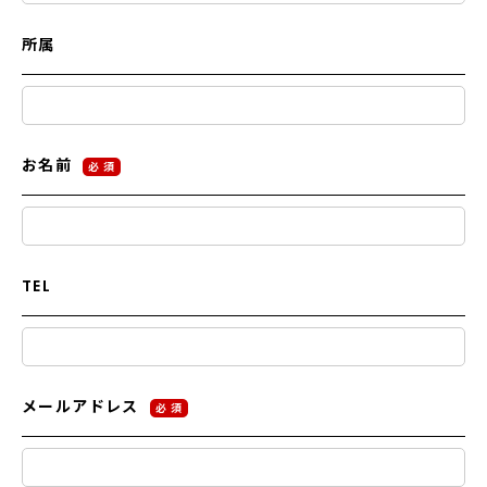
所属
お名前
必 須
TEL
メールアドレス
必 須