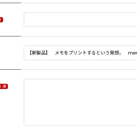
須
必 須