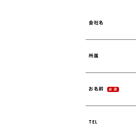
会社名
所属
お名前
必 須
TEL