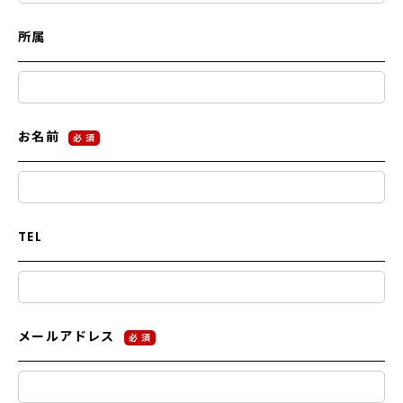
所属
お名前
必 須
TEL
メールアドレス
必 須