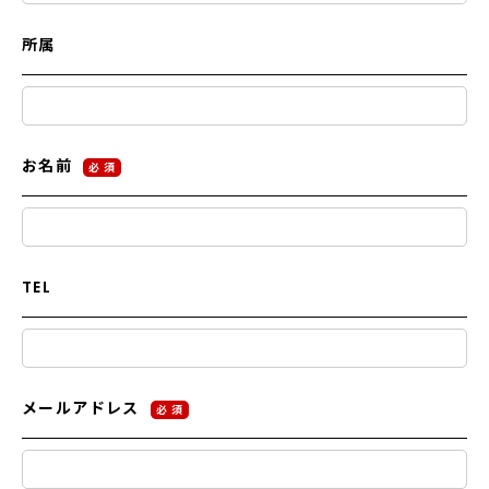
所属
お名前
必 須
TEL
メールアドレス
必 須