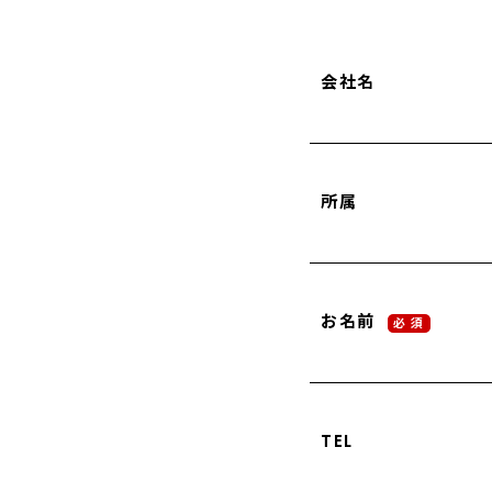
会社名
所属
お名前
必 須
TEL