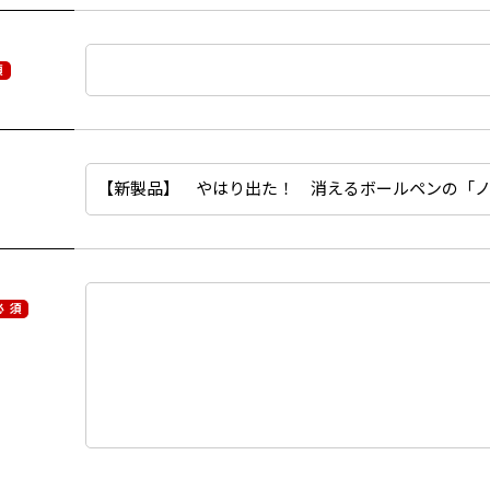
須
必 須