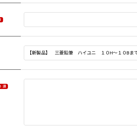
須
必 須