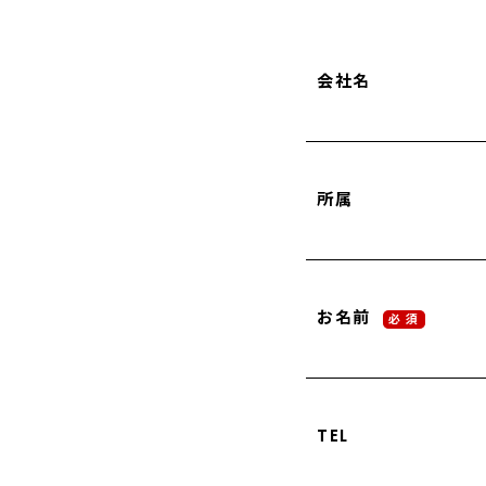
会社名
所属
お名前
必 須
TEL