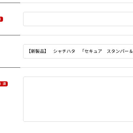
須
必 須