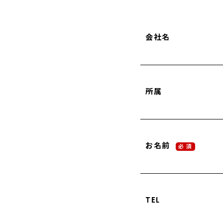
会社名
所属
お名前
必 須
TEL